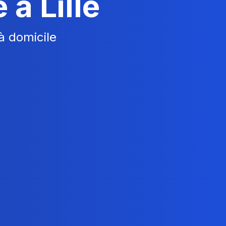
e à
Lille
à domicile